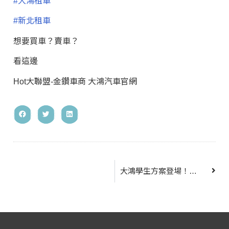
#大鴻租車
#新北租車
想要買車？賣車？
看這邊
Hot大聯盟-金鑽車商 大鴻汽車官網
大鴻學生方案登場！暑假通通9折！