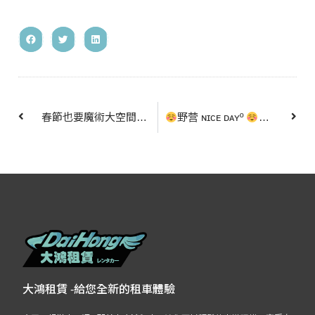
春節也要魔術大空間~SIENTA 5人 7人 都舒適
野营 ɴɪᴄᴇ ᴅᴀʏº
要畢業啦!!
大鴻租賃 -給您全新的租車體驗