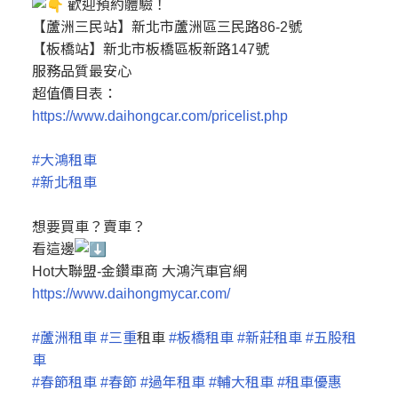
歡迎預約體驗！
【蘆洲三民站】新北市蘆洲區三民路86-2號
【板橋站】新北市板橋區板新路147號
服務品質最安心
超值價目表：
https://www.daihongcar.com/pricelist.php
#大鴻租車
#新北租車
想要買車？賣車？
看這邊
Hot大聯盟-金鑽車商 大鴻汽車官網
https://www.daihongmycar.com/
#蘆洲租車
#三重
租車
#板橋租車
#新莊租車
#五股租
車
#春節租車
#春節
#過年租車
#輔大租車
#租車優惠